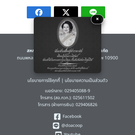
×
สหกรณ์ออมทรัพย์กรมวิชาการเกษตร จำกัด
ถนนพหลโยธิน แขวงลาดยาว เขตจตุจักร กรุงเทพ 10900
www.doacoop.com
นโยบายการใช้คุกกี้
|
นโยบายความเป็นส่วนตัว
เบอร์กลาง: 029405088-9
โทรสาร (สอ.กวก.): 025611502
โทรสาร (ฝ่ายการเงิน): 029406826
Facebook
@doacoop
Youtube