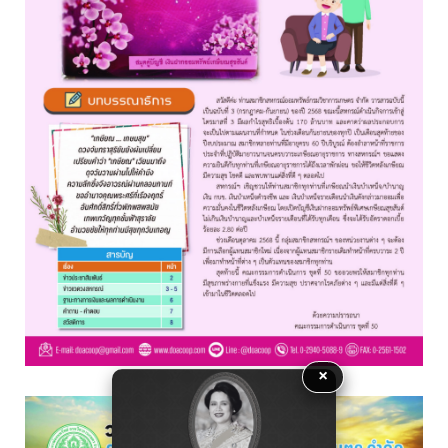
อ่านต่อ
×