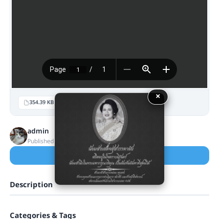
×
354.39 KB
451
1 Files
admin
Published 26/08/2024 · Updated 26/08/2024
Download
Description
Categories & Tags